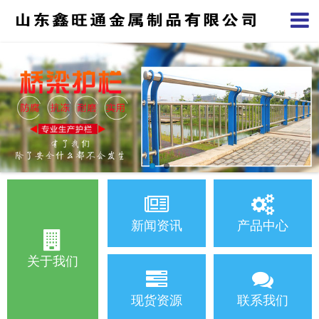
新闻资讯
产品中心
关于我们
现货资源
联系我们