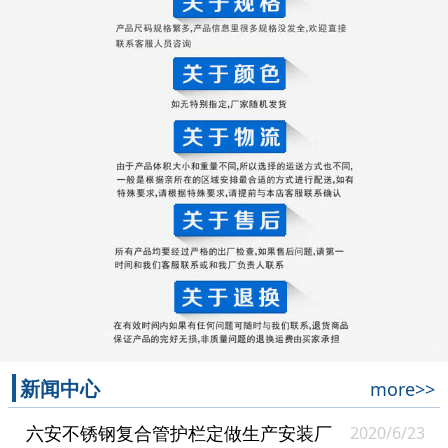
新闻中心
more>>
六安不锈钢复合管护栏定做生产安装厂
2020/6/23