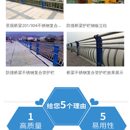
景观桥梁201/304不锈钢复合管栏杆
防撞桥梁护栏钢板立柱
防撞桥梁不锈钢复合管护栏
桥梁不锈钢复合管护栏效果展示